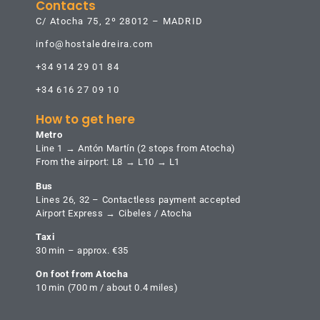
Contacts
C/ Atocha 75, 2º 28012 – MADRID
info@hostaledreira.com
+34 914 29 01 84
+34 616 27 09 10
How to get here
Metro
Line 1 → Antón Martín (2 stops from Atocha)
From the airport: L8 → L10 → L1
Bus
Lines 26, 32 – Contactless payment accepted
Airport Express → Cibeles / Atocha
Taxi
30 min – approx. €35
On foot from Atocha
10 min (700 m / about 0.4 miles)